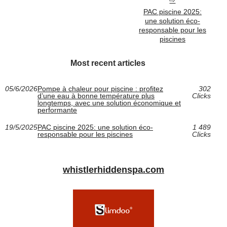
PAC piscine 2025:
une solution éco-
responsable pour les
piscines
Most recent articles
05/6/2026
Pompe à chaleur pour piscine : profitez
302
d’une eau à bonne température plus
Clicks
longtemps, avec une solution économique et
performante
19/5/2025
PAC piscine 2025: une solution éco-
1 489
responsable pour les piscines
Clicks
whistlerhiddenspa.com