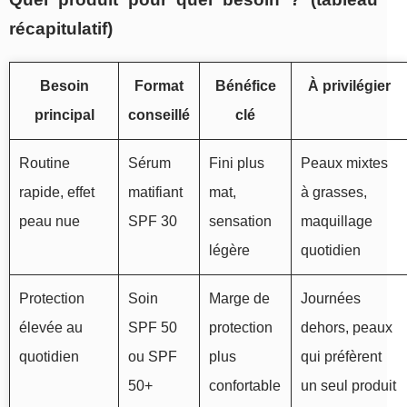
récapitulatif)
Besoin
Format
Bénéfice
À privilégier
principal
conseillé
clé
Routine
Sérum
Fini plus
Peaux mixtes
rapide, effet
matifiant
mat,
à grasses,
peau nue
SPF 30
sensation
maquillage
légère
quotidien
Protection
Soin
Marge de
Journées
élevée au
SPF 50
protection
dehors, peaux
quotidien
ou SPF
plus
qui préfèrent
50+
confortable
un seul produit